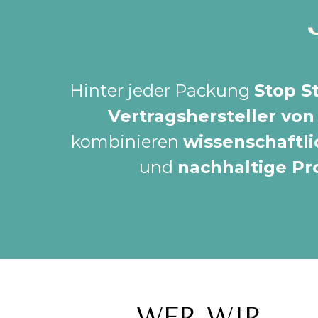
Hinter jeder Packung
Stop S
Vertragshersteller vo
kombinieren
wissenschaftl
und
nachhaltige Pr
WER WIR