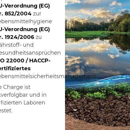
U-Verordnung (EG)
r. 852/2004
zur
ebensmittelhygiene
U-Verordnung (EG)
r. 1924/2006
zu
ährstoff- und
esundheitsansprüchen
SO 22000 / HACCP-
ertifiziertes
ebensmittelsicherheitsmanagement
e Charge ist
kverfolgbar und in
ifizierten Laboren
stet.