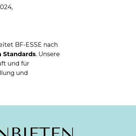
1024,
beitet BF-ESSE nach
n Standards
. Unsere
ft und für
llung und
NBIETEN