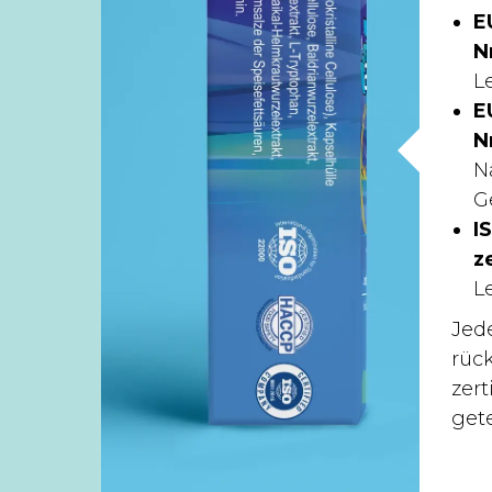
E
N
L
E
N
N
G
I
z
L
Jed
rüc
zert
gete