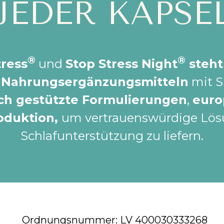
JEDER KAPSE
®
®
tress
und
Stop Stress Night
steht
n Nahrungsergänzungsmitteln
mit S
ich gestützte Formulierungen
,
euro
oduktion,
um vertrauenswürdige Lösu
Schlafunterstützung zu liefern.
Ordnungsnummer: LV 400030333268