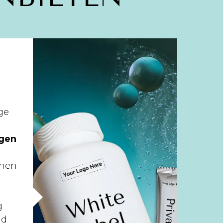
ge
ngen
nnen
g
nd