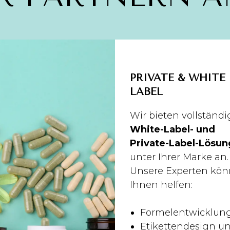
PRIVATE & WHITE
LABEL
Wir bieten vollständi
White-Label- und
Private-Label-Lösu
unter Ihrer Marke an.
Unsere Experten kö
Ihnen helfen:
Formelentwicklun
Etikettendesign u