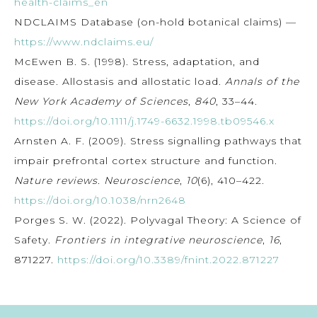
health-claims_en
NDCLAIMS Database (on-hold botanical claims) —
https://www.ndclaims.eu/
McEwen B. S. (1998). Stress, adaptation, and
disease. Allostasis and allostatic load.
Annals of the
New York Academy of Sciences
,
840
, 33–44.
https://doi.org/10.1111/j.1749-6632.1998.tb09546.x
Arnsten A. F. (2009). Stress signalling pathways that
impair prefrontal cortex structure and function.
Nature reviews. Neuroscience
,
10
(6), 410–422.
https://doi.org/10.1038/nrn2648
Porges S. W. (2022). Polyvagal Theory: A Science of
Safety.
Frontiers in integrative neuroscience
,
16
,
871227.
https://doi.org/10.3389/fnint.2022.871227