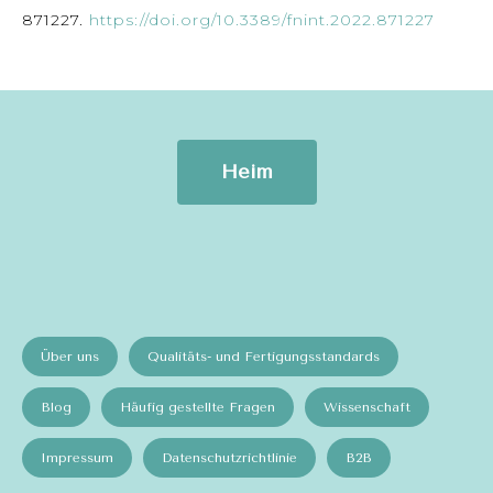
871227.
https://doi.org/10.3389/fnint.2022.871227
Heim
Über uns
Qualitäts- und Fertigungsstandards
Blog
Häufig gestellte Fragen
Wissenschaft
Impressum
Datenschutzrichtlinie
B2B