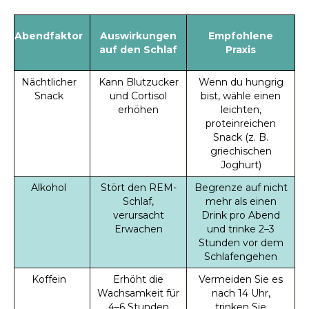
Abendfaktor
Auswirkungen
Empfohlene
auf den Schlaf
Praxis
Nächtlicher
Kann Blutzucker
Wenn du hungrig
Snack
und Cortisol
bist, wähle einen
erhöhen
leichten,
proteinreichen
Snack (z. B.
griechischen
Joghurt)
Alkohol
Stört den REM-
Begrenze auf nicht
Schlaf,
mehr als einen
verursacht
Drink pro Abend
Erwachen
und trinke 2–3
Stunden vor dem
Schlafengehen
Koffein
Erhöht die
Vermeiden Sie es
Wachsamkeit für
nach 14 Uhr,
4–6 Stunden
trinken Sie