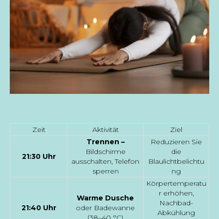
Zeit
Aktivität
Ziel
Trennen –
Reduzieren Sie
Bildschirme
die
21:30 Uhr
ausschalten, Telefon
Blaulichtbelichtu
sperren
ng
Körpertemperatu
r erhöhen,
Warme Dusche
Nachbad-
21:40 Uhr
oder Badewanne
Abkühlung
(38–40 °C)