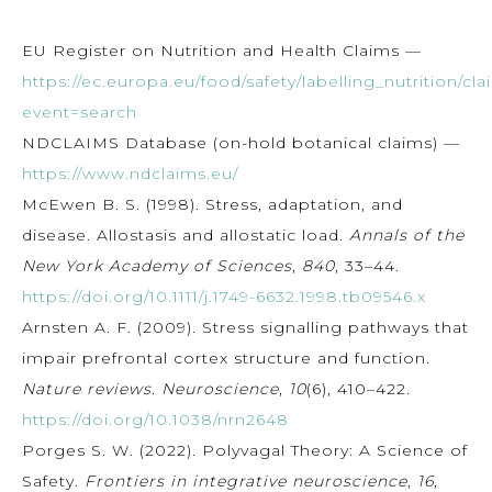
EU Register on Nutrition and Health Claims —
https://ec.europa.eu/food/safety/labelling_nutrition/cla
event=search
NDCLAIMS Database (on-hold botanical claims) —
https://www.ndclaims.eu/
McEwen B. S. (1998). Stress, adaptation, and
disease. Allostasis and allostatic load.
Annals of the
New York Academy of Sciences
,
840
, 33–44.
https://doi.org/10.1111/j.1749-6632.1998.tb09546.x
Arnsten A. F. (2009). Stress signalling pathways that
impair prefrontal cortex structure and function.
Nature reviews. Neuroscience
,
10
(6), 410–422.
https://doi.org/10.1038/nrn2648
Porges S. W. (2022). Polyvagal Theory: A Science of
Safety.
Frontiers in integrative neuroscience
,
16
,