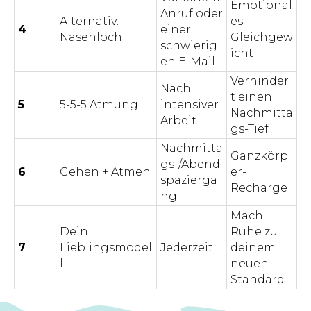
Emotional
Anruf oder
Alternativ:
es
4
einer
Nasenloch
Gleichgew
schwierig
icht
en E-Mail
Verhinder
Nach
t einen
5
5-5-5 Atmung
intensiver
Nachmitta
Arbeit
gs-Tief
Nachmitta
Ganzkörp
gs-/Abend
6
Gehen + Atmen
er-
spazierga
Recharge
ng
Mach
Dein
Ruhe zu
7
Lieblingsmodel
Jederzeit
deinem
l
neuen
Standard