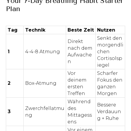
Your 7-Day Breathing Habit Starter
Plan
Tag
Technik
Beste Zeit
Nutzen
Senkt den
Direkt
morgendli
nach dem
1
4-4-8 Atmung
chen
Aufwache
Cortisolsp
n
iegel
Vor
Scharfer
deinem
Fokus den
2
Box-Atmung
ersten
ganzen
Treffen
Morgen
Während
Bessere
Zwerchfellatmu
des
3
Verdauun
ng
Mittagess
g + Ruhe
ens
Vor einem