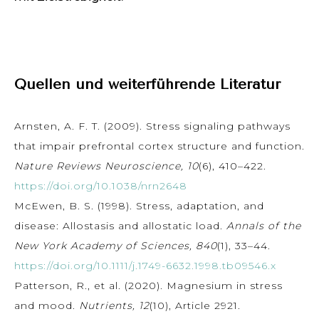
Quellen und weiterführende Literatur
Arnsten, A. F. T. (2009). Stress signaling pathways
that impair prefrontal cortex structure and function.
Nature Reviews Neuroscience, 10
(6), 410–422.
https://doi.org/10.1038/nrn2648
McEwen, B. S. (1998). Stress, adaptation, and
disease: Allostasis and allostatic load.
Annals of the
New York Academy of Sciences, 840
(1), 33–44.
https://doi.org/10.1111/j.1749-6632.1998.tb09546.x
Patterson, R., et al. (2020). Magnesium in stress
and mood.
Nutrients, 12
(10), Article 2921.