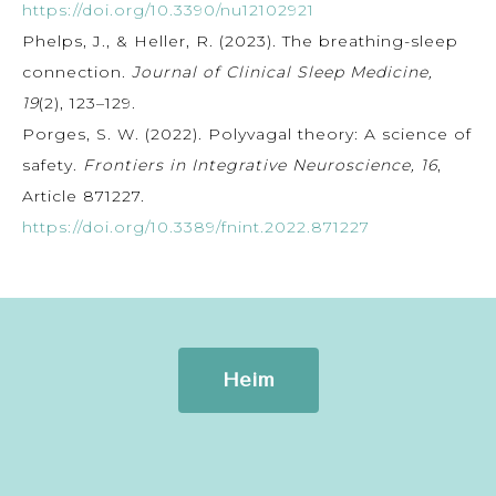
https://doi.org/10.3390/nu12102921
Phelps, J., & Heller, R. (2023). The breathing-sleep
connection.
Journal of Clinical Sleep Medicine,
19
(2), 123–129.
Porges, S. W. (2022). Polyvagal theory: A science of
safety.
Frontiers in Integrative Neuroscience, 16
,
Article 871227.
https://doi.org/10.3389/fnint.2022.871227
Heim