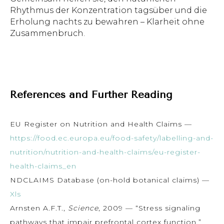
Rhythmus der Konzentration tagsüber und die
Erholung nachts zu bewahren – Klarheit ohne
Zusammenbruch.
References and Further Reading
EU Register on Nutrition and Health Claims —
https://food.ec.europa.eu/food-safety/labelling-and-
nutrition/nutrition-and-health-claims/eu-register-
health-claims_en
NDCLAIMS Database (on-hold botanical claims) —
Xls
Arnsten A.F.T.,
Science
, 2009 — “Stress signaling
pathways that impair prefrontal cortex function.”