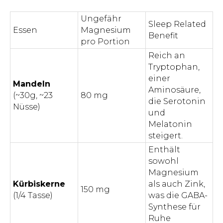
Ungefähr
Sleep Related
Essen
Magnesium
Benefit
pro Portion
Reich an
Tryptophan,
einer
Mandeln
Aminosäure,
(~30g, ~23
80 mg
die Serotonin
Nüsse)
und
Melatonin
steigert.
Enthält
sowohl
Magnesium
Kürbiskerne
als auch Zink,
150 mg
(1/4 Tasse)
was die GABA-
Synthese für
Ruhe