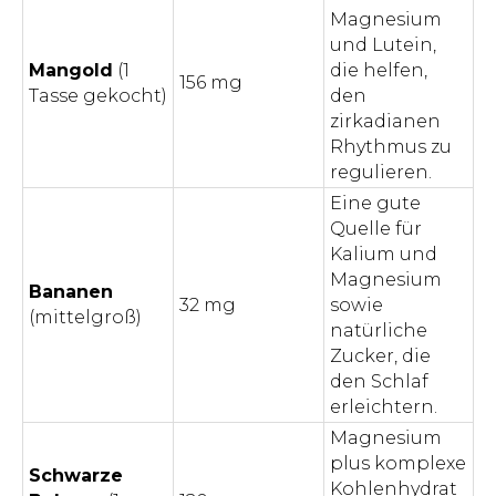
Magnesium
und Lutein,
Mangold
(1
die helfen,
156 mg
Tasse gekocht)
den
zirkadianen
Rhythmus zu
regulieren.
Eine gute
Quelle für
Kalium und
Magnesium
Bananen
32 mg
sowie
(mittelgroß)
natürliche
Zucker, die
den Schlaf
erleichtern.
Magnesium
plus komplexe
Schwarze
Kohlenhydrat