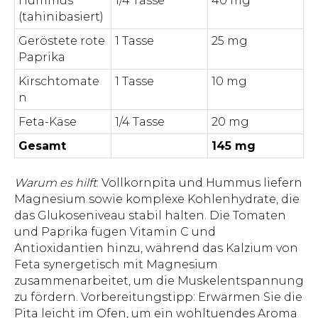
Hummus
1/4 Tasse
40 mg
(tahinibasiert)
Geröstete rote
1 Tasse
25 mg
Paprika
Kirschtomate
1 Tasse
10 mg
n
Feta-Käse
1/4 Tasse
20 mg
Gesamt
145 mg
Warum es hilft
: Vollkornpita und Hummus liefern
Magnesium sowie komplexe Kohlenhydrate, die
das Glukoseniveau stabil halten. Die Tomaten
und Paprika fügen Vitamin C und
Antioxidantien hinzu, während das Kalzium von
Feta synergetisch mit Magnesium
zusammenarbeitet, um die Muskelentspannung
zu fördern. Vorbereitungstipp: Erwärmen Sie die
Pita leicht im Ofen, um ein wohltuendes Aroma