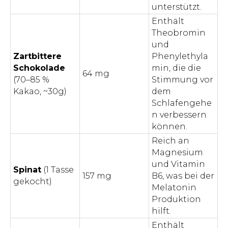
unterstützt.
Enthält
Theobromin
und
Zartbittere
Phenylethyla
Schokolade
min, die die
64 mg
(70–85 %
Stimmung vor
Kakao, ~30g)
dem
Schlafengehe
n verbessern
können.
Reich an
Magnesium
und Vitamin
Spinat
(1 Tasse
157 mg
B6, was bei der
gekocht)
Melatonin
Produktion
hilft.
Enthält