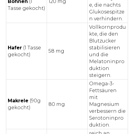
Bohnen
(1
120 mg
e, die nachts
Tasse gekocht)
Glukosespitze
n verhindern.
Vollkornprodu
kte, die den
Blutzucker
Hafer
(1 Tasse
stabilisieren
58 mg
gekocht)
und die
Melatoninpro
duktion
steigern.
Omega-3-
Fettsäuren
mit
Makrele
(90g
80 mg
Magnesium
gekocht)
verbessern die
Serotoninpro
duktion.
reich an