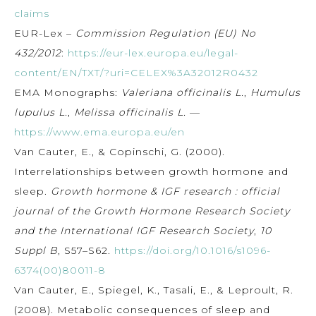
claims
EUR-Lex –
Commission Regulation (EU) No
432/2012
:
https://eur-lex.europa.eu/legal-
content/EN/TXT/?uri=CELEX%3A32012R0432
EMA Monographs:
Valeriana officinalis L.
,
Humulus
lupulus L.
,
Melissa officinalis L.
—
https://www.ema.europa.eu/en
Van Cauter, E., & Copinschi, G. (2000).
Interrelationships between growth hormone and
sleep.
Growth hormone & IGF research : official
journal of the Growth Hormone Research Society
and the International IGF Research Society
,
10
Suppl B
, S57–S62.
https://doi.org/10.1016/s1096-
6374(00)80011-8
Van Cauter, E., Spiegel, K., Tasali, E., & Leproult, R.
(2008). Metabolic consequences of sleep and