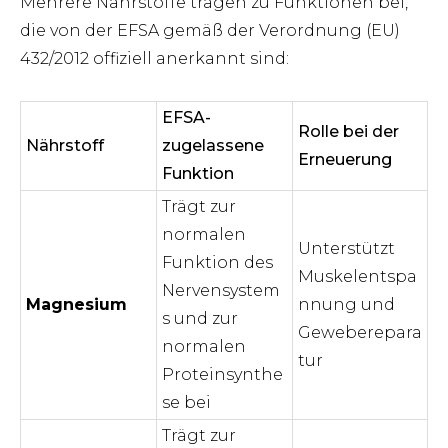
Mehrere Nährstoffe tragen zu Funktionen bei,
die von der EFSA gemäß der Verordnung (EU)
432/2012 offiziell anerkannt sind:
EFSA-
Rolle bei der
Nährstoff
zugelassene
Erneuerung
Funktion
Trägt zur
normalen
Unterstützt
Funktion des
Muskelentspa
Nervensystem
Magnesium
nnung und
s und zur
Geweberepara
normalen
tur
Proteinsynthe
se bei
Trägt zur