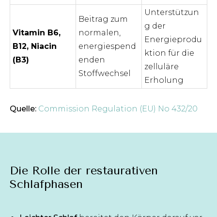
Unterstützun
Beitrag zum
g der
Vitamin B6,
normalen,
Energieprodu
B12, Niacin
energiespend
ktion für die
(B3)
enden
zelluläre
Stoffwechsel
Erholung
Quelle:
Commission Regulation (EU) No 432/20
Die Rolle der restaurativen
Schlafphasen