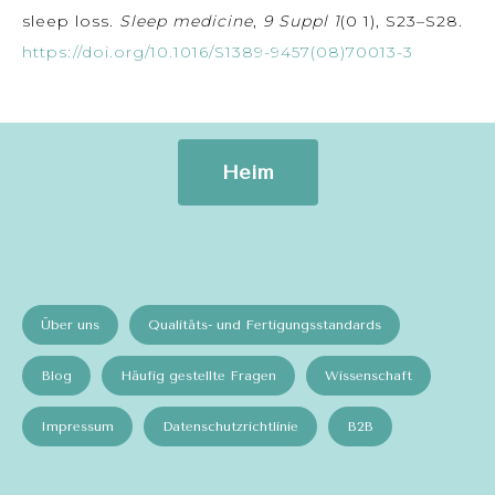
sleep loss.
Sleep medicine
,
9 Suppl 1
(0 1), S23–S28.
https://doi.org/10.1016/S1389-9457(08)70013-3
Heim
Über uns
Qualitäts- und Fertigungsstandards
Blog
Häufig gestellte Fragen
Wissenschaft
Impressum
Datenschutzrichtlinie
B2B