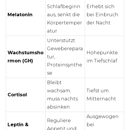
Schlafbeginn
Erhebt sich
Melatonin
aus, senkt die
bei Einbruch
Körpertemper
der Nacht
atur
Unterstützt
Geweberepara
Wachstumsho
Höhepunkte
tur,
rmon (GH)
im Tiefschlaf
Proteinsynthe
se
Bleibt
wachsam;
Tiefst um
Cortisol
muss nachts
Mitternacht
absinken
Ausgewogen
Reguliere
Leptin &
bei
Appetit und