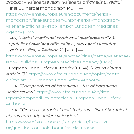
product – Valerianae radix (Valeriana officinalis L., radix)”
.
[Final EU herbal monograph PDF] —
https://www.ema.europa.eu/en/documents/herbal-
monograph/final-european-union-herbal-monograph-
valeriana-officinalis-l-radix_en.pdf
European Medicines
Agency (EMA)
EMA,
“Herbal medicinal product – Valerianae radix &
Lupuli flos (Valeriana officinalis L., radix and Humulus
lupulus L., flos) – Revision 1”
. [PDF] —
https://www.ema.europa.eu/en/medicines/herbal/valerianae-
radix-lupuli-flos
European Medicines Agency (EMA)
European Food Safety Authority (EFSA),
“Health claims –
Article 13”
.
https://www.efsa.europa.eu/en/topics/health-
claims-art-13
European Food Safety Authority
EFSA,
“Compendium of botanicals – list of botanicals
under review”
.
https://www.efsa.europa.eu/en/data-
report/compendium-botanicals
European Food Safety
Authority
EFSA,
“‘On-hold’ botanical health claims – list of botanical
claims currently under evaluation”
.
https://www.efsa.europa.eu/sites/default/files/2021-
06/questions-on-hold-botanical-claims.xlsx