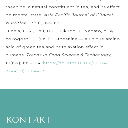
theanine, a natural constituent in tea, and its effect
on mental state.
Asia Pacific Journal of Clinical
Nutrition
, 17(S1), 167–168.
Juneja, L. R., Chu, D.-C., Okubo, T., Nagato, Y., &
Yokogoshi, H. (1999). L-theanine — a unique amino
acid of green tea and its relaxation effect in
humans.
Trends in Food Science & Technology
,
10(6-7), 199–204.
https://doi.org/10.1016/S0924-
2244(99)00044-8
KONT
A
KT