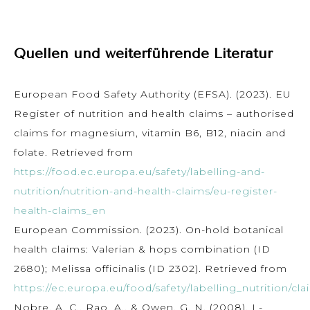
Quellen und weiterführende Literatur
European Food Safety Authority (EFSA). (2023). EU
Register of nutrition and health claims – authorised
claims for magnesium, vitamin B6, B12, niacin and
folate. Retrieved from
https://food.ec.europa.eu/safety/labelling-and-
nutrition/nutrition-and-health-claims/eu-register-
health-claims_en
European Commission. (2023). On-hold botanical
health claims: Valerian & hops combination (ID
2680); Melissa officinalis (ID 2302). Retrieved from
https://ec.europa.eu/food/safety/labelling_nutrition/cla
Nobre, A. C., Rao, A., & Owen, G. N. (2008). L-