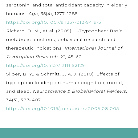
serotonin, and total antioxidant capacity in elderly
humans.
Age
, 35(4), 1277–1285.
https://doi.org/10.1007/s11357-012-9419-5
Richard, D. M., et al. (2009). L-Tryptophan: Basic
metabolic functions, behavioral research and
therapeutic indications.
International Journal of
Tryptophan Research
, 2*, 45–60.
https://doi.org/10.4137/IJTR.S2129
Silber, B. Y., & Schmitt, J. A. J. (2010). Effects of
tryptophan loading on human cognition, mood,
and sleep.
Neuroscience & Biobehavioral Reviews
,
34(3), 387–407.
https://doi.org/10.1016/j.neubiorev.2009.08.005