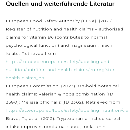
Quellen und weiterführende Literatur
European Food Safety Authority (EFSA). (2023). EU
Register of nutrition and health claims – authorised
claims for vitamin B6 (contributes to normal
psychological function) and magnesium, niacin,
folate. Retrieved from
https://food.ec.europa.eu/safety/labelling-and-
nutrition/nutrition-and-health-claims/eu-register-
health-claims_en
European Commission. (2023). On-hold botanical
health claims: Valerian & hops combination (ID
2680); Melissa officinalis (ID 2302). Retrieved from
https://ec.europa.eu/food/safety/labelling_nutrition/cla
Bravo, R., et al. (2013). Tryptophan-enriched cereal
intake improves nocturnal sleep, melatonin,