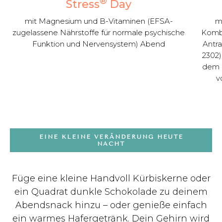
®
Stress
Day
mit Magnesium und B-Vitaminen (EFSA-
m
zugelassene Nährstoffe für normale psychische
Kombi
Funktion und Nervensystem) Abend
Antra
2302)
dem Q
v
EINE KLEINE VERÄNDERUNG HEUTE
NACHT
Füge eine kleine Handvoll Kürbiskerne oder
ein Quadrat dunkle Schokolade zu deinem
Abendsnack hinzu – oder genieße einfach
ein warmes Hafergetränk. Dein Gehirn wird