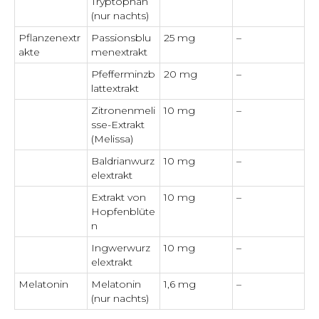
Tryptophan
(nur nachts)
Pflanzenextr
Passionsblu
25 mg
–
akte
menextrakt
Pfefferminzb
20 mg
–
lattextrakt
Zitronenmeli
10 mg
–
sse-Extrakt
(Melissa)
Baldrianwurz
10 mg
–
elextrakt
Extrakt von
10 mg
–
Hopfenblüte
n
Ingwerwurz
10 mg
–
elextrakt
Melatonin
Melatonin
1,6 mg
–
(nur nachts)