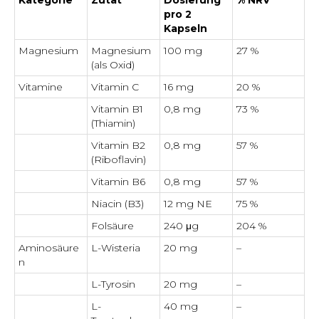
Kategorie
Zutat
Dosierung
% NRV*
pro 2
Kapseln
Magnesium
Magnesium
100 mg
27 %
(als Oxid)
Vitamine
Vitamin C
16 mg
20 %
Vitamin B1
0,8 mg
73 %
(Thiamin)
Vitamin B2
0,8 mg
57 %
(Riboflavin)
Vitamin B6
0,8 mg
57 %
Niacin (B3)
12 mg NE
75 %
Folsäure
240 μg
204 %
Aminosäure
L-Wisteria
20 mg
–
n
L-Tyrosin
20 mg
–
L-
40 mg
–