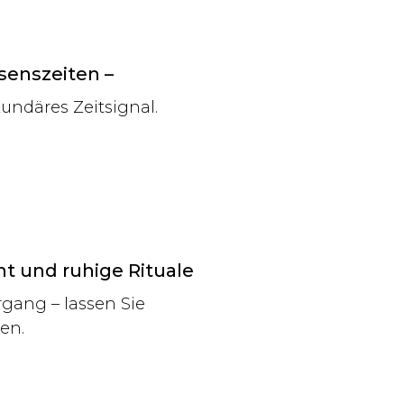
enszeiten –
kundäres Zeitsignal.
t und ruhige Rituale
ang – lassen Sie
en.