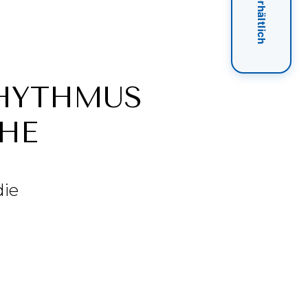
Bei DM erhältlich
RHYTHMUS
HE
die