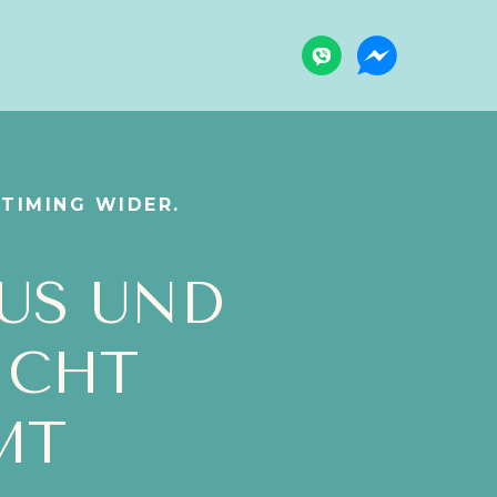
 TIMING WIDER.
US UND
ICHT
MT