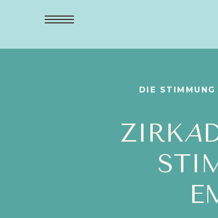
DIE STIMMUNG 
ZIRK
A
STI
E