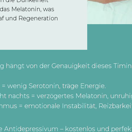
nn die Dunkelheit
 das Melatonin, was
laf und Regeneration
hängt von der Genauigkeit dieses Timin
= wenig Serotonin, träge Energie.
cht nachts = verzögertes Melatonin, unruhi
us = emotionale Instabilität, Reizbarkei
te Antidepressivum – kostenlos und perfekt